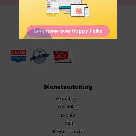
Lees meer over Happy Talks
Dienstverlening
Workshops
Opleiding
Events
Tools
Programma's