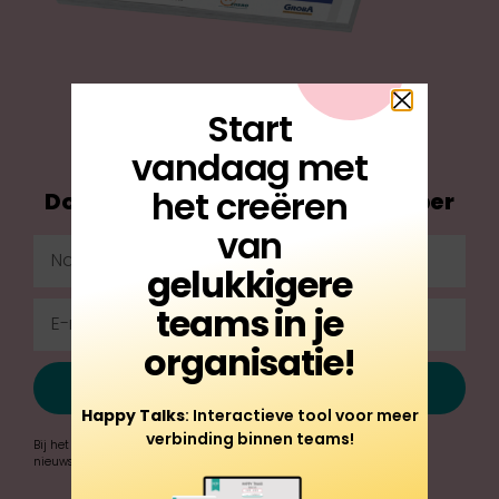
Start
vandaag met
het creëren
Download onze GRATIS whitepaper
van
gelukkigere
teams in je
organisatie!
Downloaden
Happy Talks
: Interactieve tool voor meer
verbinding binnen teams!
Bij het invullen van jouw e-mailadres schrijven wij je in voor onze
nieuwsbrief