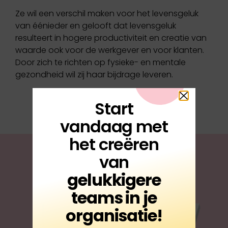
Ze wil een verschil maken voor het levensgeluk
van éénieder en gelooft dat levensgeluk
resulteert in hogere productiviteit en creatie van
waarde ook voor de werkgever en voor klanten.
Door zich te richten op fysieke- en mentale
gezondheid wil zij haar bijdrage leveren.
Start
vandaag met
het creëren
van
gelukkigere
teams in je
organisatie!