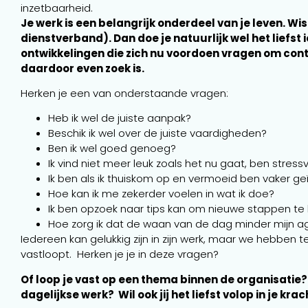
inzetbaarheid.
Je werk is een belangrijk onderdeel van je leven. W
dienstverband). Dan doe je natuurlijk wel het liefst
ontwikkelingen die zich nu voordoen vragen om con
daardoor even zoek is
.
Herken je een van onderstaande vragen:
Heb ik wel de juiste aanpak?
Beschik ik wel over de juiste vaardigheden?
Ben ik wel goed genoeg?
Ik vind niet meer leuk zoals het nu gaat, ben stress
Ik ben als ik thuiskom op en vermoeid ben vaker geïr
Hoe kan ik me zekerder voelen in wat ik doe?
Ik ben opzoek naar tips kan om nieuwe stappen te 
Hoe zorg ik dat de waan van de dag minder mijn 
Iedereen kan gelukkig zijn in zijn werk, maar we hebben
vastloopt. Herken je je in deze vragen?
Of loop je vast op een thema binnen de organisatie?
dagelijkse werk? Wil ook jij het liefst volop in je k