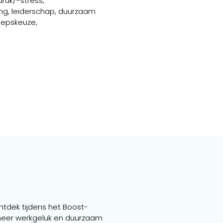
ruk/-stress,
ing, leiderschap, duurzaam
oepskeuze,
tdek tijdens het Boost-
 meer werkgeluk en duurzaam