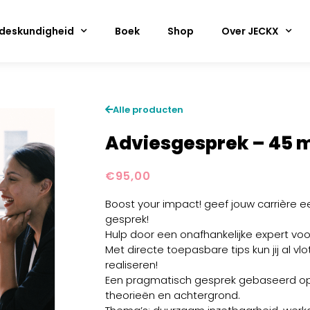
deskundigheid
Boek
Shop
Over JECKX
Alle producten
Adviesgesprek – 45 
€
95,00
Boost your impact! geef jouw carrière ee
gesprek!
Hulp door een onafhankelijke expert voo
Met directe toepasbare tips kun jij al vl
realiseren!
Een pragmatisch gesprek gebaseerd op
theorieën en achtergrond.