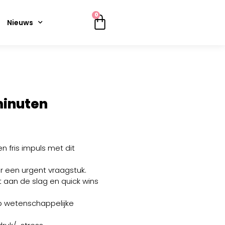
0
Nieuws
minuten
n fris impuls met dit
r een urgent vraagstuk.
ot aan de slag en quick wins
 wetenschappelijke