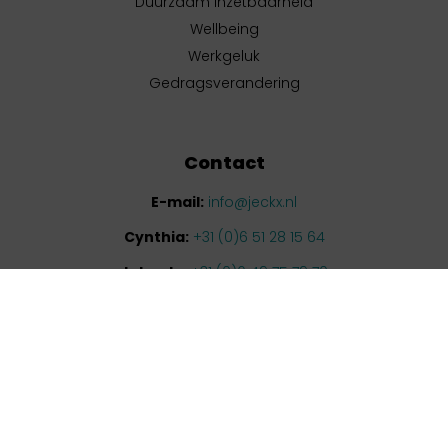
Duurzaam inzetbaarheid
Wellbeing
Werkgeluk
Gedragsverandering
Contact
E-mail:
info@jeckx.nl
Cynthia:
+31 (0)6 51 28 15 64
Jolanda:
+31 (0)6 49 75 79 70
PRIVACYBELEID
ALGEMENE VOORWAARDEN