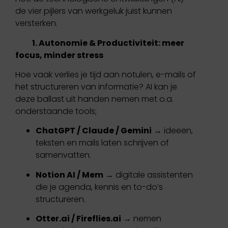
de vier pijlers van werkgeluk juist kunnen
versterken.
1. Autonomie & Productiviteit: meer
focus, minder stress
Hoe vaak verlies je tijd aan notulen, e-mails of
het structureren van informatie? AI kan je
deze ballast uit handen nemen met o.a.
onderstaande tools;
ChatGPT / Claude / Gemini
→ ideeën,
teksten en mails laten schrijven of
samenvatten.
Notion AI / Mem
→ digitale assistenten
die je agenda, kennis en to-do’s
structureren.
Otter.ai / Fireflies.ai
→ nemen