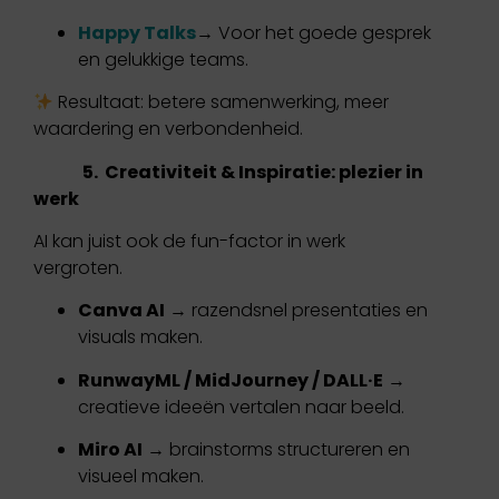
Happy Talks
→ Voor het goede gesprek
en gelukkige teams.
Resultaat: betere samenwerking, meer
waardering en verbondenheid.
5. Creativiteit & Inspiratie: plezier in
werk
AI kan juist ook de fun-factor in werk
vergroten.
Canva AI
→ razendsnel presentaties en
visuals maken.
RunwayML / MidJourney / DALL·E
→
creatieve ideeën vertalen naar beeld.
Miro AI
→ brainstorms structureren en
visueel maken.