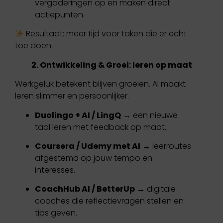
vergaderingen op en maken direct
actiepunten.
Resultaat: meer tijd voor taken die er echt
toe doen.
2. Ontwikkeling & Groei: leren op maat
Werkgeluk betekent blijven groeien. AI maakt
leren slimmer en persoonlijker.
Duolingo + AI / LingQ
→ een nieuwe
taal leren met feedback op maat.
Coursera / Udemy met AI
→ leerroutes
afgestemd op jouw tempo en
interesses.
CoachHub AI / BetterUp
→ digitale
coaches die reflectievragen stellen en
tips geven.