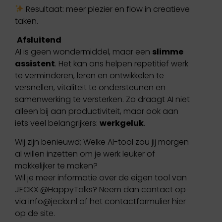
Resultaat: meer plezier en flow in creatieve
taken.
Afsluitend
AI is geen wondermiddel, maar een
slimme
assistent
. Het kan ons helpen repetitief werk
te verminderen, leren en ontwikkelen te
versnellen, vitaliteit te ondersteunen en
samenwerking te versterken. Zo draagt AI niet
alleen bij aan productiviteit, maar ook aan
iets veel belangrijkers:
werkgeluk
.
Wij zijn benieuwd; Welke AI-tool zou jij morgen
al willen inzetten om je werk leuker of
makkelijker te maken?
Wil je meer informatie over de eigen tool van
JECKX @HappyTalks? Neem dan contact op
via info@jeckx.nl of het contactformulier hier
op de site.