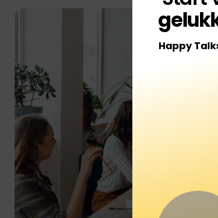
gelukk
Happy Talk