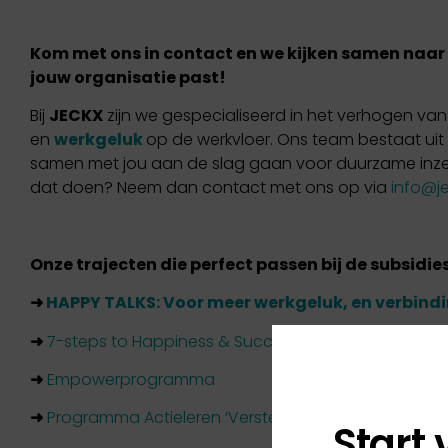
Kom met ons in contact en we kijken samen naar w
jouw organisatie past!
Bij
JECKX
zijn we gespecialiseerd in het verhogen van
en
werkgeluk
op de werkvloer. Ons team bestaat ui
samen met jou aan de slag gaan voor duurzame inz
dat doen? Neem dan contact met ons op via
info@je
Onze trajecten die perfect passen bij de subsidie
➜
HAPPY TALKS: Voor meer werkgeluk, en verbindi
➜
7-steps to Happiness & Succes; van data naar da
➜
Empowerprogramma
➜
Programma Actieleren ‘Versterk de Mentale Vitalitei
Start