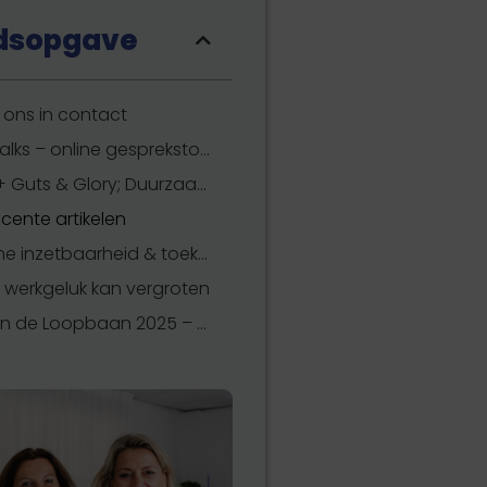
dsopgave
ons in contact
Happy Talks – online gesprekstool
Boek 50+ Guts & Glory; Duurzaam Bevlogen (kortingscode: loopbaan25)
cente artikelen
Duurzame inzetbaarheid & toekomstgericht werkgeluk
e werkgeluk kan vergroten
Week van de Loopbaan 2025 – Zet jouw ontwikkeling in beweging