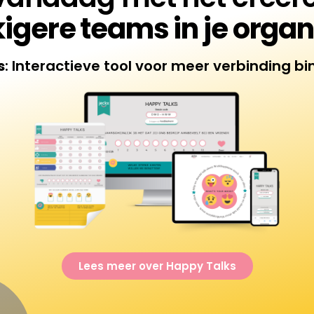
winkelwag
igere teams in je organ
s
: Interactieve tool voor meer verbinding b
Lees meer over Happy Talks