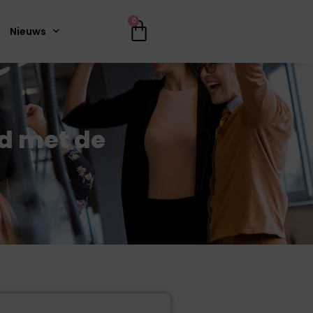
0
Nieuws
d met de