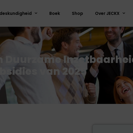
deskundigheid
Boek
Shop
Over JECKX
n Duurzame Inzetbaarhei
bsidies van 2025