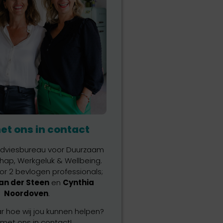
t ons in contact
 adviesbureau voor Duurzaam
ap, Werkgeluk & Wellbeing.
or 2 bevlogen professionals;
an der Steen
en
Cynthia
Noordoven
.
 hoe wij jou kunnen helpen?
met ons in contact!