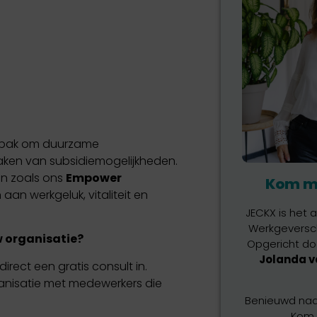
npak om duurzame
maken van subsidiemogelijkheden.
en zoals ons
Empower
Kom me
aan werkgeluk, vitaliteit en
JECKX is het
Werkgeversch
uw organisatie?
Opgericht do
Jolanda v
direct een gratis consult in.
nisatie met medewerkers die
Benieuwd naar
Kom 