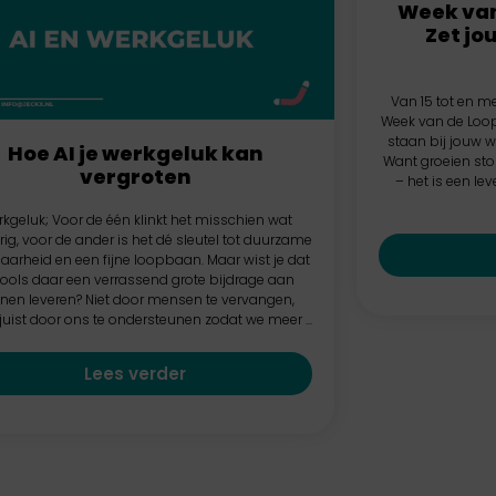
Week van
Zet jo
Van 15 tot en me
Week van de Loo
staan bij jouw we
Hoe AI je werkgeluk kan
Want groeien sto
vergroten
– het is een le
kgeluk; Voor de één klinkt het misschien wat
ig, voor de ander is het dé sleutel tot duurzame
aarheid en een fijne loopbaan. Maar wist je dat
tools daar een verrassend grote bijdrage aan
nen leveren? Niet door mensen te vervangen,
uist door ons te ondersteunen zodat we meer ...
Lees verder