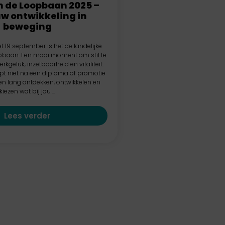
 de Loopbaan 2025 –
uw ontwikkeling in
beweging
t 19 september is het de landelijke
pbaan. Een mooi moment om stil te
rkgeluk, inzetbaarheid en vitaliteit.
pt niet na een diploma of promotie
ven lang ontdekken, ontwikkelen en
kiezen wat bij jou ...
Lees verder