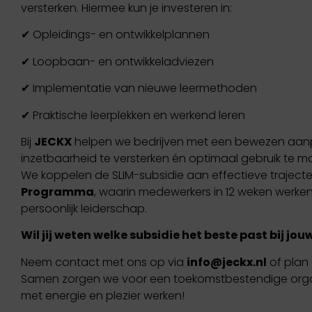
versterken. Hiermee kun je investeren in:
✔ Opleidings- en ontwikkelplannen
✔ Loopbaan- en ontwikkeladviezen
✔ Implementatie van nieuwe leermethoden
✔ Praktische leerplekken en werkend leren
Bij
JECKX
helpen we bedrijven met een bewezen aa
inzetbaarheid te versterken én optimaal gebruik te 
We koppelen de SLIM-subsidie aan effectieve traject
Programma
, waarin medewerkers in 12 weken werken 
persoonlijk leiderschap.
Wil jij weten welke subsidie het beste past bij jo
Neem contact met ons op via
info@jeckx.nl
of plan 
Samen zorgen we voor een toekomstbestendige orga
met energie en plezier werken!