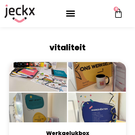
0
vitaliteit
Werkgelukbox