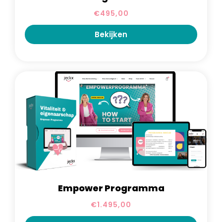
€
495,00
Bekijken
Empower Programma
€
1.495,00