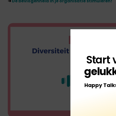
➜
De bevlogenheid in je organisatie stimuleren!
Start
gelukk
Happy Talk