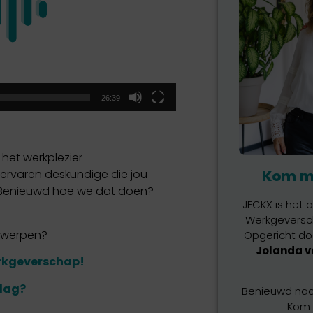
26:39
 het werkplezier
Kom me
 ervaren deskundige die jou
 Benieuwd hoe we dat doen?
JECKX is het
Werkgeversch
erwerpen?
Opgericht do
Jolanda v
rkgeverschap!
slag?
Benieuwd naar
Kom 