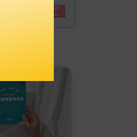
en
Toevoegen aan
winkelwagen