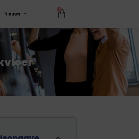
0
Nieuws
kvloer
dsopgave