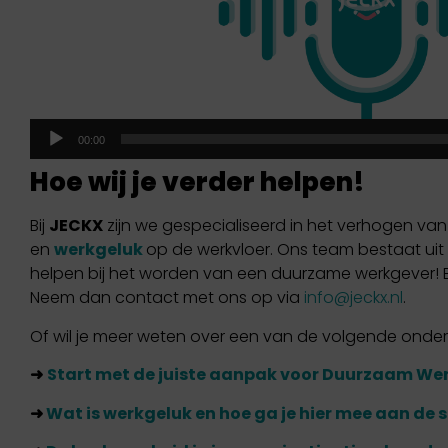
00:00
Hoe wij je verder helpen!
Bij
JECKX
zijn we gespecialiseerd in het verhogen van
en
werkgeluk
op de werkvloer. Ons team bestaat uit
helpen bij het worden van een duurzame werkgever!
Neem dan contact met ons op via
info@jeckx.nl
.
Of wil je meer weten over een van de volgende ond
➜
Start met de juiste aanpak voor Duurzaam We
➜
Wat is werkgeluk en hoe ga je hier mee aan de 