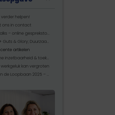
e verder helpen!
 ons in contact
Happy Talks – online gesprekstool
Boek 50+ Guts & Glory; Duurzaam Bevlogen (kortingscode: loopbaan25)
cente artikelen
Duurzame inzetbaarheid & toekomstgericht werkgeluk
e werkgeluk kan vergroten
Week van de Loopbaan 2025 – Zet jouw ontwikkeling in beweging