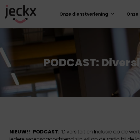
Onze dienstverlening
Onze 
PODCAST: Diversit
NIEUW!! PODCAST:
“Diversiteit en Inclusie op de werk
Iedere woensdagochtend zijn wij op de radio bij de l