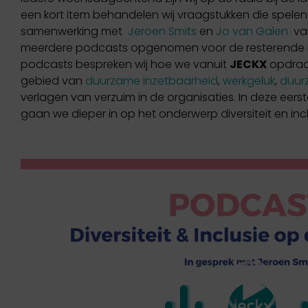
een kort item behandelen wij vraagstukken die spelen
samenwerking met
Jeroen Smits
en
Jo van Galen
va
meerdere podcasts opgenomen voor de resterende m
podcasts bespreken wij hoe we vanuit
JECKX
opdrach
gebied van
duurzame inzetbaarheid
,
werkgeluk
,
duur
verlagen van verzuim in de organisaties. In deze eer
gaan we dieper in op het onderwerp diversiteit en inc
Videospeler