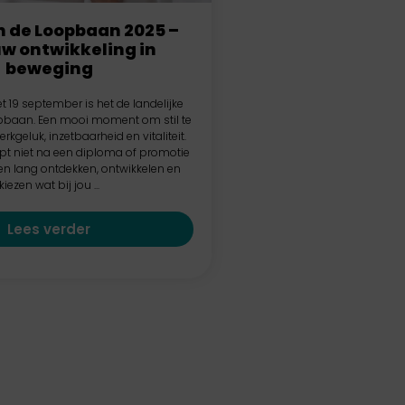
 de Loopbaan 2025 –
uw ontwikkeling in
beweging
t 19 september is het de landelijke
pbaan. Een mooi moment om stil te
rkgeluk, inzetbaarheid en vitaliteit.
pt niet na een diploma of promotie
ven lang ontdekken, ontwikkelen en
kiezen wat bij jou ...
Lees verder