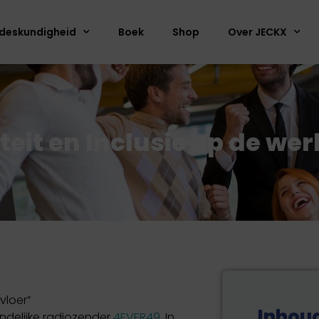
deskundigheid
Boek
Shop
Over JECKX
eit en Inclusie op de wer
vloer”
Inhou
andelijke radiozender
4EVER49
. In