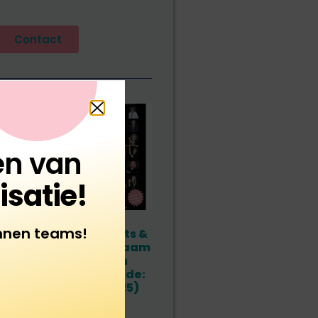
Contact
en van
isatie!
innen teams!
ks –
Boek 50+ Guts &
Glory; Duurzaam
ool
Bevlogen
(kortingscode:
0
loopbaan25)
€
35,00
aan