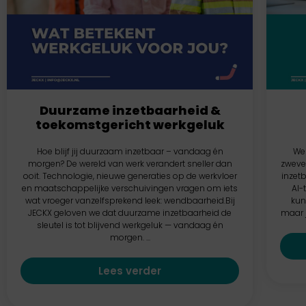
Duurzame inzetbaarheid &
toekomstgericht werkgeluk
Hoe blijf jij duurzaam inzetbaar – vandaag én
Wer
morgen? De wereld van werk verandert sneller dan
zwever
ooit. Technologie, nieuwe generaties op de werkvloer
inzetb
en maatschappelijke verschuivingen vragen om iets
AI-
wat vroeger vanzelfsprekend leek: wendbaarheid.Bij
kun
JECKX geloven we dat duurzame inzetbaarheid de
maar j
sleutel is tot blijvend werkgeluk — vandaag én
morgen. ...
Lees verder