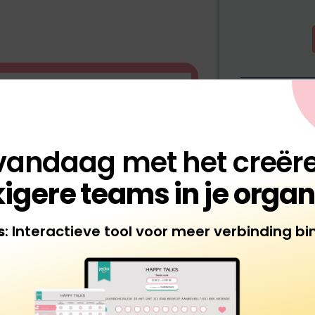
 vandaag met het creër
igere teams in je organ
s
: Interactieve tool voor meer verbinding b
Happy Tal
online
gesprekst
€
275,0
Toevoegen 